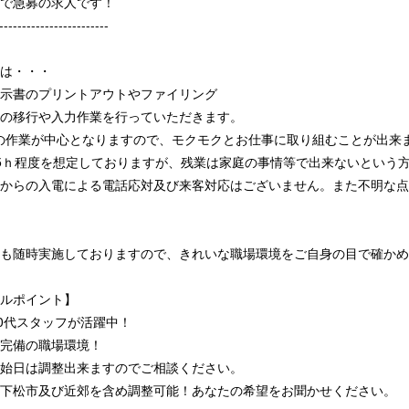
で急募の求人です！
------------------------
は・・・
示書のプリントアウトやファイリング
の移行や入力作業を行っていただきます。
lでの作業が中心となりますので、モクモクとお仕事に取り組むことが出来
5ｈ程度を想定しておりますが、残業は家庭の事情等で出来ないという
からの入電による電話応対及び来客対応はございません。また不明な点
も随時実施しておりますので、きれいな職場環境をご自身の目で確かめ
ルポイント】
50代スタッフが活躍中！
完備の職場環境！
始日は調整出来ますのでご相談ください。
下松市及び近郊を含め調整可能！あなたの希望をお聞かせください。