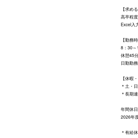
【求める
高卒程度
Exce
【勤務時
8：30～
休憩45
日勤勤務
【休暇・
＊土・日
＊長期連
年間休日
2026
＊有給休