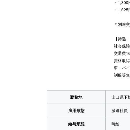
・1,300
・1,62
＊別途交
【待遇・
社会保険
交通費1
資格取得
車・バイ
制服等無
勤務地
山口県下
雇用形態
派遣社員
給与形態
時給