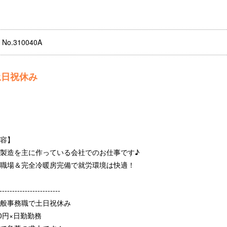
o.310040A
土日祝休み
容】
製造を主に作っている会社でのお仕事です♪
職場＆完全冷暖房完備で就労環境は快適！
------------------------
般事務職で土日祝休み
円×日勤勤務