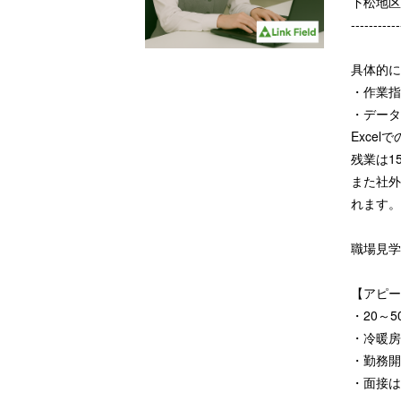
下松地区
-----------
具体的に
・作業指
・データ
Exce
残業は1
また社外
れます。
職場見学
【アピー
・20～
・冷暖房
・勤務開
・面接は