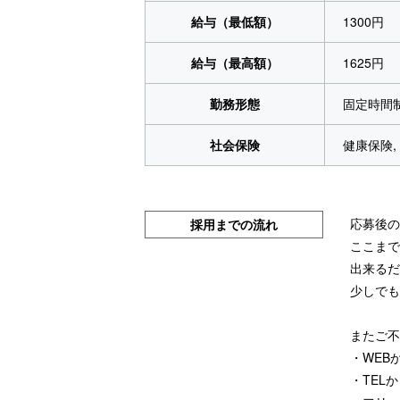
給与（最低額）
1300円
給与（最高額）
1625円
勤務形態
固定時間
社会保険
健康保険,
応募後の
採用までの流れ
ここまで
出来るだ
少しでも
またご不
・WEBか
・TEL