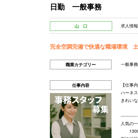
日勤 一般事務
求人情報 N
山 口
完全空調完備で快適な職場環境 
一般事務
職業カテゴリー
【仕事内
仕事内容
ハーネス
きれいな
-----------
人気の一
1300