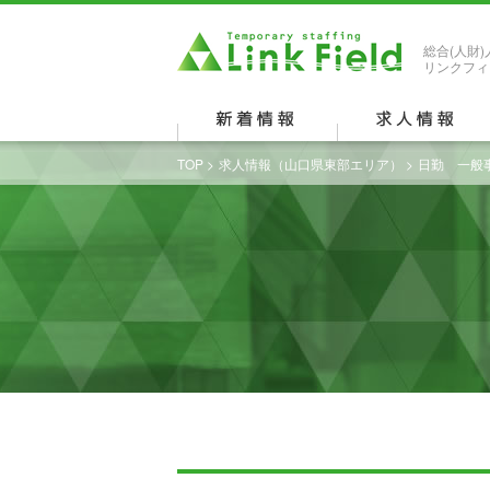
総合(人財
リンクフィ
TOP
>
求人情報（山口県東部エリア）
>
日勤 一般