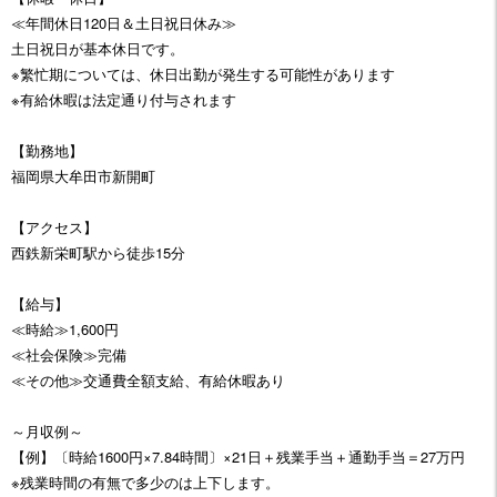
≪年間休日120日＆土日祝日休み≫
土日祝日が基本休日です。
※繁忙期については、休日出勤が発生する可能性があります
※有給休暇は法定通り付与されます
【勤務地】
福岡県大牟田市新開町
【アクセス】
西鉄新栄町駅から徒歩15分
【給与】
≪時給≫1,600円
≪社会保険≫完備
≪その他≫交通費全額支給、有給休暇あり
～月収例～
【例】〔時給1600円×7.84時間〕×21日＋残業手当＋通勤手当＝27万円
※残業時間の有無で多少のは上下します。