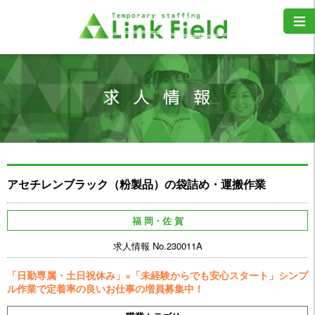
アセチレンブラック（粉製品）の袋詰め・運搬作業
福 岡・佐 賀
求人情報 No.230011A
「日勤専属・土日祝休み」×「未経験からでも安心スタート」シンプ
ル作業で定着率の良いお仕事の増員募集中！