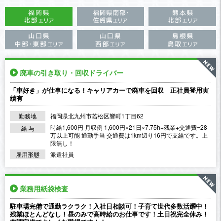
廃車の引き取り・回収ドライバー
「車好き」が仕事になる！キャリアカーで廃車を回収 正社員登用実
績有
勤務地
福岡県北九州市若松区響町1丁目62
時給1,600円 月収例 1,600円×21日×7.75h+残業+交通費=28
給 与
万以上可能 通勤手当 交通費は1km辺り16円で支給です。上
限無し！
雇用形態
派遣社員
業務用紙袋検査
駐車場完備で通勤ラクラク！入社日相談可！子育て世代多数活躍中！
残業ほとんどなし！昼のみで高時給のお仕事です！土日祝完全休み！