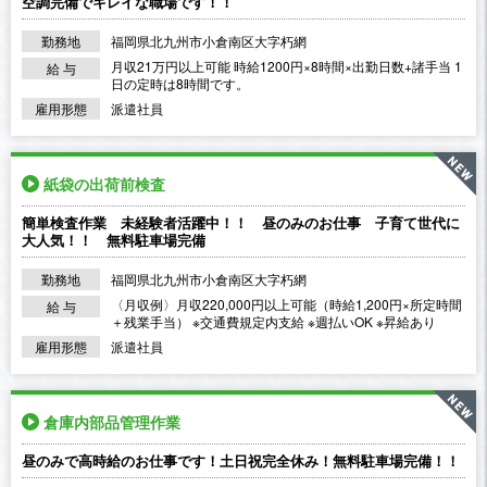
空調完備でキレイな職場です！！
勤務地
福岡県北九州市小倉南区大字朽網
月収21万円以上可能 時給1200円×8時間×出勤日数+諸手当 1
給 与
日の定時は8時間です。
雇用形態
派遣社員
紙袋の出荷前検査
簡単検査作業 未経験者活躍中！！ 昼のみのお仕事 子育て世代に
大人気！！ 無料駐車場完備
勤務地
福岡県北九州市小倉南区大字朽網
〈月収例〉月収220,000円以上可能（時給1,200円×所定時間
給 与
＋残業手当） ※交通費規定内支給 ※週払いOK ※昇給あり
雇用形態
派遣社員
倉庫内部品管理作業
昼のみで高時給のお仕事です！土日祝完全休み！無料駐車場完備！！