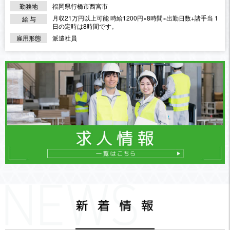
勤務地
福岡県行橋市西宮市
月収21万円以上可能 時給1200円×8時間×出勤日数+諸手当 1
給 与
日の定時は8時間です。
雇用形態
派遣社員